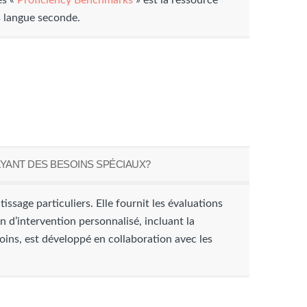
es «
Proficiency Benchmarks
» est la ressource
is langue seconde.
AYANT DES BESOINS SPÉCIAUX?
issage particuliers. Elle fournit les évaluations
n d’intervention personnalisé, incluant la
oins, est développé en collaboration avec les