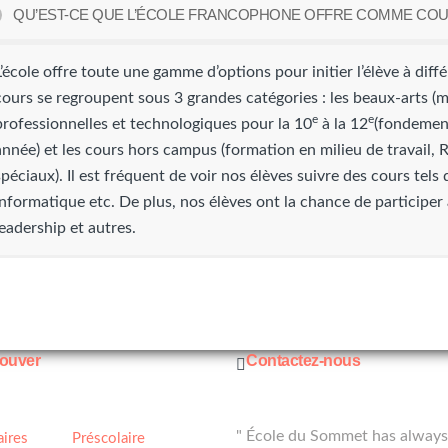
QU’EST-CE QUE L’ÉCOLE FRANCOPHONE OFFRE COMME COU
L’école offre toute une gamme d’options pour initier l’élève à différ
cours se regroupent sous 3 grandes catégories : les beaux-arts (mu
e
e
professionnelles et technologiques pour la 10
à la 12
(fondement
année) et les cours hors campus (formation en milieu de travail,
spéciaux). Il est fréquent de voir nos élèves suivre des cours tels
informatique etc. De plus, nos élèves ont la chance de participer 
leadership et autres.
rouver
Contactez-nous
s
Témoignages
" École du Sommet has alway
aires
Préscolaire