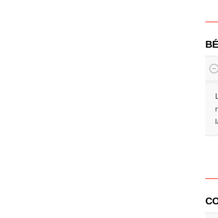
BÉ
CO